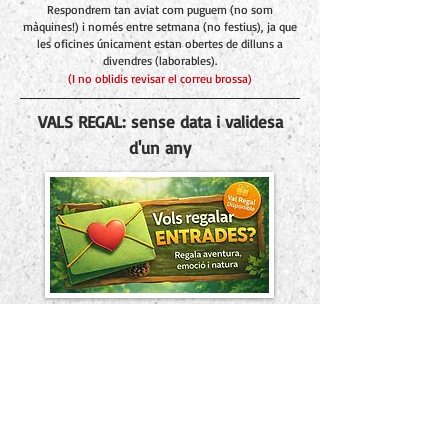
Respondrem tan aviat com puguem (no som
màquines!) i només entre setmana (no festius), ja que
les oficines únicament estan obertes de dilluns a
divendres (laborables).
(I no oblidis revisar el correu brossa)
VALS REGAL: sense data i validesa
d'un any
Un cop completada la compra, rebràs dos correus
electrònics: un amb el resum de la compra i un altre
amb el val o vals en PDF, a punt per regalar. Els vals
són vàlids durant un any des de la compra i no estan
vinculats a una data concreta de visita. S'haurà de fer la
reserva a posteriori.
Com arribar?