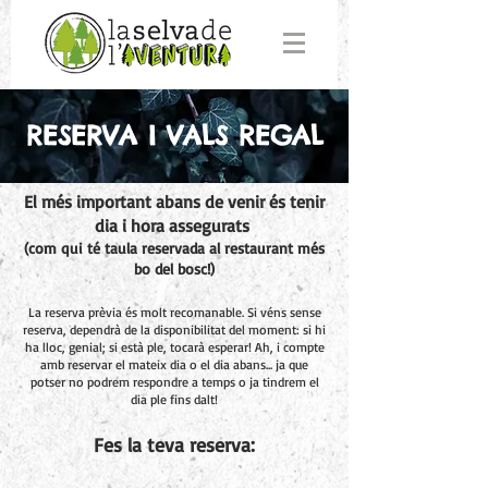
RESERVA I VALS REGAL
El més important abans de venir és tenir
dia i hora assegurats
(com qui té taula reservada al restaurant més
bo del bosc!)
La reserva prèvia és molt recomanable. Si véns sense
reserva, dependrà de la disponibilitat del moment: si hi
ha lloc, genial; si està ple, tocarà esperar! Ah, i compte
amb reservar el mateix dia o el dia abans... ja que
potser no podrem respondre a temps o ja tindrem el
dia ple fins dalt!
Fes la teva reserva: