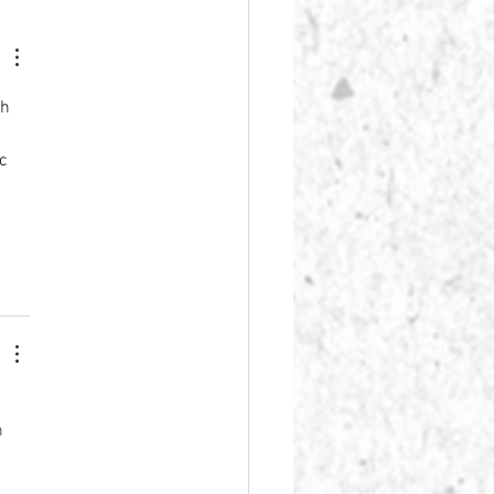
ículum
h 
c 
 
 