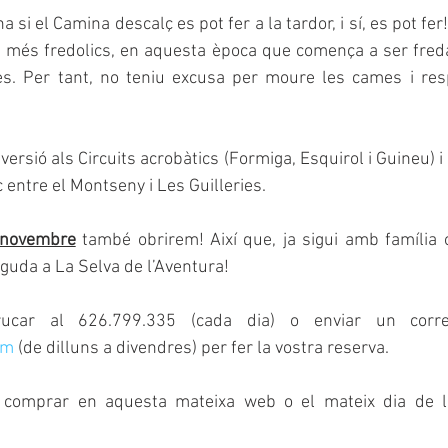
si el Camina descalç es pot fer a la tardor, i sí, es pot fer
ls més fredolics, en aquesta època que comença a ser freda
es. Per tant, no teniu excusa per moure les cames i resp
versió als Circuits acrobàtics (Formiga, Esquirol i Guineu) i a 
 entre el Montseny i Les Guilleries. 
 novembre
 també obrirem! Així que, ja sigui amb família 
uda a La Selva de l’Aventura!
om
 (de dilluns a divendres) per fer la vostra reserva. 
 comprar en aquesta mateixa web o el mateix dia de la 