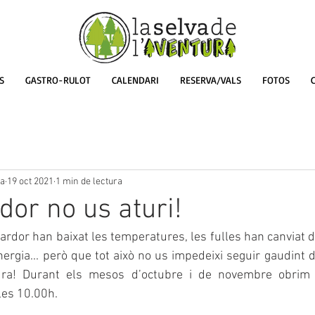
S
GASTRO-RULOT
CALENDARI
RESERVA/VALS
FOTOS
ra
19 oct 2021
1 min de lectura
dor no us aturi!
tardor han baixat les temperatures, les fulles han canviat d
rgia... però que tot això no us impedeixi seguir gaudint de 
ura! Durant els mesos d’octubre i de novembre obrim c
les 10.00h.