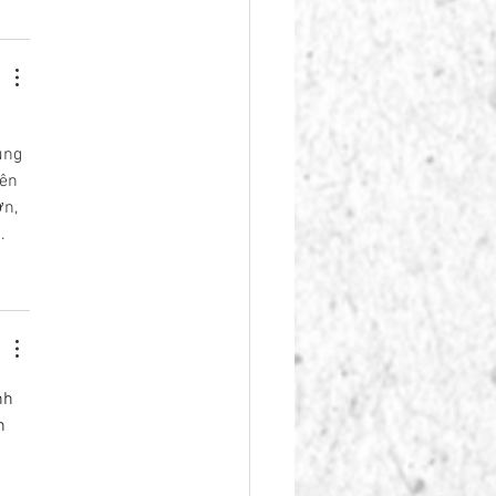
 
ung 
ên 
n, 
.
nh 
h 
 