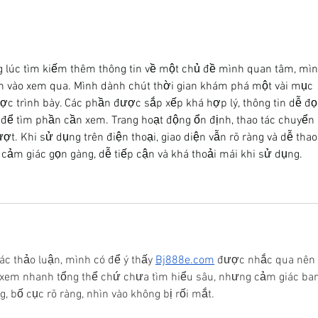
amb un 50% de descompte!
curr
g lúc tìm kiếm thêm thông tin về một chủ đề mình quan tâm, mìn
ên vào xem qua. Mình dành chút thời gian khám phá một vài mục 
c trình bày. Các phần được sắp xếp khá hợp lý, thông tin dễ đọ
để tìm phần cần xem. Trang hoạt động ổn định, thao tác chuyển 
. Khi sử dụng trên điện thoại, giao diện vẫn rõ ràng và dễ thao
 cảm giác gọn gàng, dễ tiếp cận và khá thoải mái khi sử dụng.
ác thảo luận, mình có để ý thấy 
Bj888e.com
 được nhắc qua nên 
ỉ xem nhanh tổng thể chứ chưa tìm hiểu sâu, nhưng cảm giác ban
g, bố cục rõ ràng, nhìn vào không bị rối mắt.