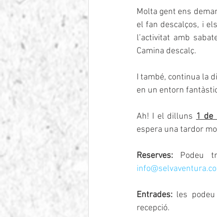
Molta gent ens demana 
el fan descalços, i e
l’activitat amb sabat
Camina descalç.
I també, continua la di
en un entorn fantàstic
Ah! I el dilluns 
1 de
espera una tardor mog
Reserves:
info@selvaventura.c
Entrades:
 les podeu
recepció.