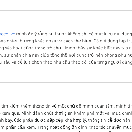
socolive
 mình để ý rằng hệ thống không chỉ có một kiểu nội dung
heo nhiều hướng khác nhau về cách thể hiện. Có nội dung tập tr
ung vào hoạt động trong trò chơi. Mình thấy sự khác biệt này tạo n
h, sự phân chia này giúp tổng thể nội dung trở nên phong phú hơ
u sâu và dễ lựa chọn theo nhu cầu theo dõi của từng người dùng
c tìm kiếm thêm thông tin về một chủ đề mình quan tâm, mình tì
o xem qua. Mình dành chút thời gian khám phá một vài mục chín
h bày. Các phần được sắp xếp khá hợp lý, thông tin dễ đọc nên 
tìm phần cần xem. Trang hoạt động ổn định, thao tác chuyển mục