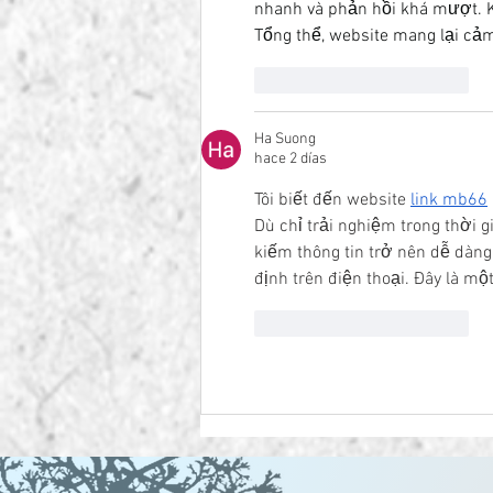
nhanh và phản hồi khá mượt. Khi
Tổng thể, website mang lại cảm
Me gusta
Reaccionar
Ha Suong
hace 2 días
Tôi biết đến website 
link mb66
Dù chỉ trải nghiệm trong thời g
kiếm thông tin trở nên dễ dàn
định trên điện thoại. Đây là m
Me gusta
Reaccionar