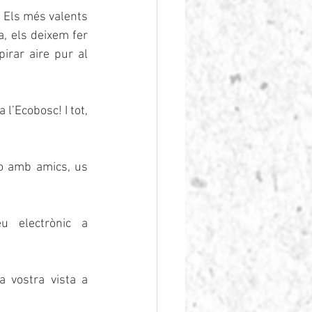
! Els més valents 
, els deixem fer 
irar aire pur al 
l’Ecobosc! I tot, 
o amb amics, us 
 Podeu trucar al 626.799.335 (cada dia) o enviar un correu electrònic a 
vostra vista a 