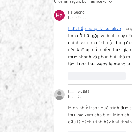
Ordenar según:
Lo más nuevo
Setmana Santa
Ha Suong
hace 2 días
trực tiếp bóng đá socolive
 Tron
tình cờ bắt gặp website này n
chính và xem cách nội dung đượ
nên không mất nhiều thời gian 
mục nhanh và phản hồi khá mượt
tác. Tổng thể, website mang lại
Me gusta
Reaccionar
taasnvsd505
hace 2 días
Mình nhớ trong quá trình đọc c
thử vào xem cho biết. Mình ch
đầu là cách trình bày khá thoán