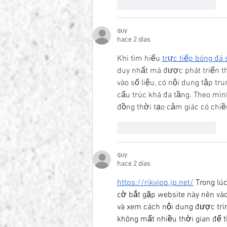
Me gusta
Reaccionar
quy
hace 2 días
Khi tìm hiểu 
trực tiếp bóng đá 
duy nhất mà được phát triển t
vào số liệu, có nội dung tập tr
cấu trúc khá đa tầng. Theo mìn
đồng thời tạo cảm giác có chiề
Me gusta
Reaccionar
quy
hace 2 días
https://rikvipp.jp.net/
 Trong lú
cờ bắt gặp website này nên và
và xem cách nội dung được trìn
không mất nhiều thời gian để 