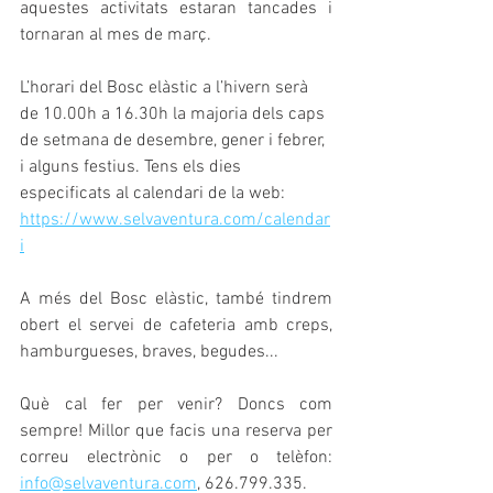
aquestes activitats estaran tancades i 
tornaran al mes de març.
L’horari del Bosc elàstic a l’hivern serà 
de 10.00h a 16.30h la majoria dels caps 
de setmana de desembre, gener i febrer, 
i alguns festius. Tens els dies 
especificats al calendari de la web: 
https://www.selvaventura.com/calendar
i
A més del Bosc elàstic, també tindrem 
obert el servei de cafeteria amb creps, 
hamburgueses, braves, begudes... 
Què cal fer per venir? Doncs com 
sempre! Millor que facis una reserva per 
correu electrònic o per o telèfon: 
info@selvaventura.com
, 626.799.335.