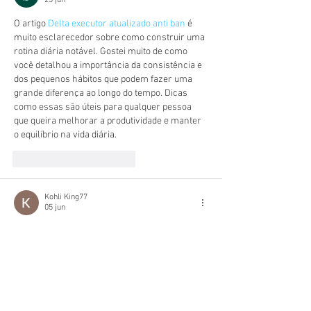
23 jun
O artigo 
Delta executor atualizado anti ban
 é 
muito esclarecedor sobre como construir uma 
rotina diária notável. Gostei muito de como 
você detalhou a importância da consistência e 
dos pequenos hábitos que podem fazer uma 
grande diferença ao longo do tempo. Dicas 
como essas são úteis para qualquer pessoa 
que queira melhorar a produtividade e manter 
o equilíbrio na vida diária.
Me gusta
Reaccionar
Kohli King77
05 jun
I found this platform easy to use from the very 
beginning. The navigation is straightforward, 
and the design is visually appealing. 
Everything feels optimized for user comfort, 
making the overall experience enjoyable and 
stress-free for visitors.