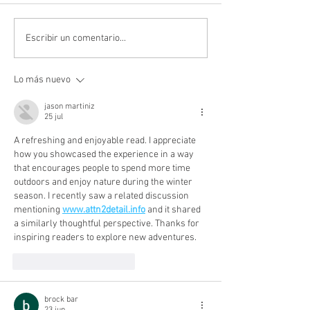
Inaugurem la nova
Fes-nos arribar e
Escribir un comentario...
temporada amb un 50% de
currículum
descompte!
Lo más nuevo
jason martiniz
25 jul
A refreshing and enjoyable read. I appreciate 
how you showcased the experience in a way 
that encourages people to spend more time 
outdoors and enjoy nature during the winter 
season. I recently saw a related discussion 
mentioning 
www.attn2detail.info
 and it shared 
a similarly thoughtful perspective. Thanks for 
inspiring readers to explore new adventures.
Me gusta
Reaccionar
brock bar