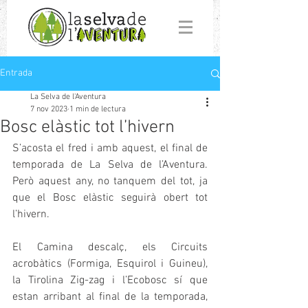
Entrada
La Selva de l'Aventura
7 nov 2023
1 min de lectura
Bosc elàstic tot l’hivern
S’acosta el fred i amb aquest, el final de 
temporada de La Selva de l’Aventura. 
Però aquest any, no tanquem del tot, ja 
que el Bosc elàstic seguirà obert tot 
l’hivern. 
El Camina descalç, els Circuits 
acrobàtics (Formiga, Esquirol i Guineu), 
la Tirolina Zig-zag i l’Ecobosc sí que 
estan arribant al final de la temporada, 